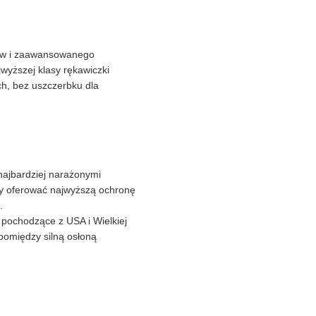
łów i zaawansowanego
wyższej klasy rękawiczki
h, bez uszczerbku dla
najbardziej narażonymi
by oferować najwyższą ochronę
.
 pochodzące z USA i Wielkiej
pomiędzy silną osłoną