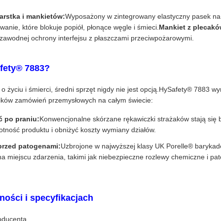
rstka i mankietów:
Wyposażony w zintegrowany elastyczny pasek na
nie, które blokuje popiół, płonące węgle i śmieci.
Mankiet z plecakó
niezawodnej ochrony interfejsu z płaszczami przeciwpożarowymi.
fety® 7883?
życiu i śmierci, średni sprzęt nigdy nie jest opcją.HySafety® 7883 wy
ników zamówień przemysłowych na całym świecie:
 po praniu:
Konwencjonalne skórzane rękawiczki strażaków stają się
tność produktu i obniżyć koszty wymiany działów.
rzed patogenami:
Uzbrojone w najwyższej klasy UK Porelle® barykad
a miejscu zdarzenia, takimi jak niebezpieczne rozlewy chemiczne i pa
ności i specyfikacjach
roducenta