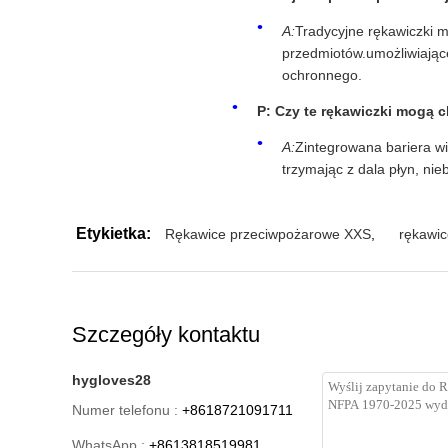
A:
Tradycyjne rękawiczki m
przedmiotów.umożliwiają
ochronnego.
P: Czy te rękawiczki mogą 
A:
Zintegrowana bariera wi
trzymając z dala płyn, ni
Etykietka:
Rękawice przeciwpożarowe XXS
,
rękawic
Szczegóły kontaktu
hygloves28
Numer telefonu :
+8618721091711
WhatsApp :
+8613818519981