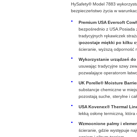
HySafety® Model 7883 wykorzyst
bezpieczeństwo życia w warunkac
Premium USA Eversoft Cowh
bezpośrednio z USA.Posiada 
tradycyjnych rękawiczek straż
i
pozostaje miękki po kilku c
ścieranie, wyższą odporność 
Wykorzystanie urządzeń do 
usuwając tradycyjne szwy zew
pozwalające operatorom łatwo 
UK Porelle® Moisture Barrie
substancje chemiczne w miejs
pozostają suche, sterylne i c
USA Kovenex® Thermal Line
lekką osłonę termiczną, która
Wzmocnione palmy i elemen
ścieranie, gdzie występuje na
ogniem i silnym tarciem.