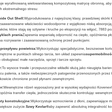
uje wyrafinowaną wielowarstwową kompozytową matrycę obronną, ab
h ekstremalnego stresu:
ide Out Shell:
Wyprodukowana z najwyższej klasy, prawdziwej skórki 
zaawansowane właściwości wodoodporne z wyjątkowo niską absorpcją
aków, które stają się sztywne i kruche po ekspozycji na wilgoć, 7883 p
yklach prania
Zapewnia wspaniałą odporność na ciepło, opóźnienia p
na rozrywanie i zaawansowaną ochronę przed punkcjami.
przepływu powietrza:
Wykorzystując specjalistyczne, bezszwowe koń
nętrzne w punktach silnego tarcia, ten układ zapewnia
supermobilnoś
obsługiwać małe narzędzia, sprzęt i tarcze sprzętu.
r:
To wysoce trwałe i przepuszczalne wkładki służą jako nieugięta bari
cu palenia, a także niebezpiecznych patogenów przenoszonych przez k
ałkowicie chronione przed płynami zewnętrznymi.
r:
Wewnętrzne rdzeń wyposażony jest w wysokiej wydajności Kovenex®
 opóźnia transfer ciepła, jednocześnie skutecznie kontrolując wewnętrzn
ty konstrukcyjne:
Wykorzystuje wzmocnienie z dłoni, zapewniające 
jwiększe zużycie.
Szwy Kevlar®
aby zapewnić absolutną integralność k