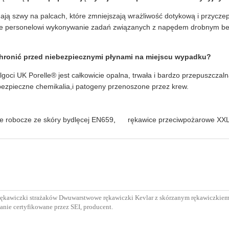
ają szwy na palcach, które zmniejszają wrażliwość dotykową i przyczep
ce personelowi wykonywanie zadań związanych z napędem drobnym be
chronić przed niebezpiecznymi płynami na miejscu wypadku?
lgoci UK Porelle® jest całkowicie opalna, trwała i bardzo przepuszczal
ebezpieczne chemikalia,i patogeny przenoszone przez krew.
e robocze ze skóry bydlęcej EN659
,
rękawice przeciwpożarowe XX