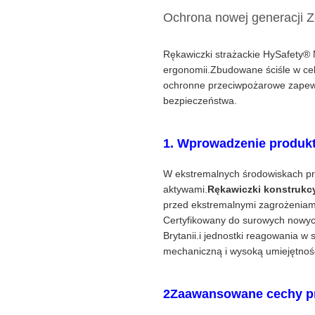
Ochrona nowej generacji 
Rękawiczki strażackie HySafety® 
ergonomii.Zbudowane ściśle w cel
ochronne przeciwpożarowe zapewn
bezpieczeństwa.
1. Wprowadzenie produk
W ekstremalnych środowiskach pr
aktywami.
Rękawiczki konstrukc
przed ekstremalnymi zagrożeniami
Certyfikowany do surowych nowy
Brytanii.i jednostki reagowania 
mechaniczną i wysoką umiejętnośc
2Zaawansowane cechy pr