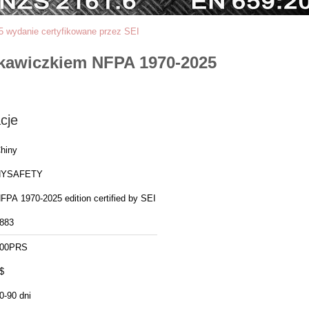
 wydanie certyfikowane przez SEI
ękawiczkiem NFPA 1970-2025
cje
hiny
HYSAFETY
FPA 1970-2025 edition certified by SEI
883
00PRS
$
0-90 dni