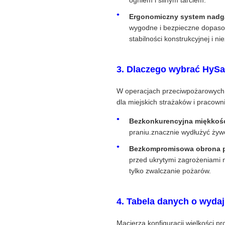
Ergonomiczny system nadga
wygodne i bezpieczne dopasowa
stabilności konstrukcyjnej i 
3. Dlaczego wybrać HySa
W operacjach przeciwpożarowych o 
dla miejskich strażaków i pracow
Bezkonkurencyjna miękkość
praniu.znacznie wydłużyć żywo
Bezkompromisowa obrona p
przed ukrytymi zagrożeniami n
tylko zwalczanie pożarów.
4. Tabela danych o wydaj
Macierza konfiguracji wielkości p