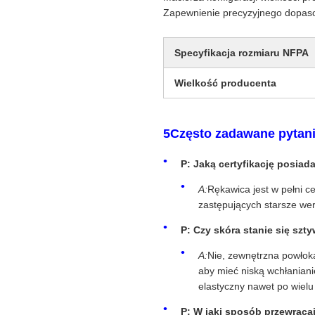
Zapewnienie precyzyjnego dopasow
Specyfikacja rozmiaru NFPA
Wielkość producenta
5Często zadawane pytani
P: Jaką certyfikację posia
A:
Rękawica jest w pełni c
zastępujących starsze wers
P: Czy skóra stanie się szt
A:
Nie, zewnętrzna powłoka
aby mieć niską wchłaniani
elastyczny nawet po wielu 
P: W jaki sposób przewraca