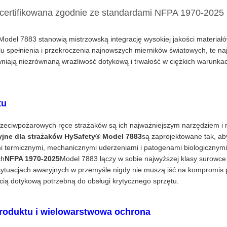
Zcertifikowana zgodnie ze standardami NFPA 1970-2025
Model 7883 stanowią mistrzowską integrację wysokiej jakości materia
u spełnienia i przekroczenia najnowszych mierników światowych, te naj
iają niezrównaną wrażliwość dotykową i trwałość w ciężkich warunkac
tu
zeciwpożarowych ręce strażaków są ich najważniejszym narzędziem i 
yjne dla strażaków HySafety® Model 7883
są zaprojektowane tak, a
 termicznymi, mechanicznymi uderzeniami i patogenami biologicznymi
ch
NFPA 1970-2025
Model 7883 łączy w sobie najwyższej klasy surowce
w sytuacjach awaryjnych w przemyśle nigdy nie muszą iść na kompromis 
ią dotykową potrzebną do obsługi krytycznego sprzętu.
oduktu i wielowarstwowa ochrona