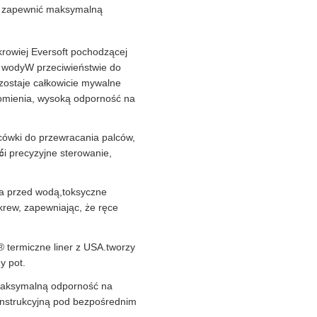
y zapewnić maksymalną
krowiej Eversoft pochodzącej
 wodyW przeciwieństwie do
ozostaje całkowicie mywalne
łomienia, wysoką odporność na
cówki do przewracania palców,
ć
i precyzyjne sterowanie,
era przed wodą,toksyczne
rew, zapewniając, że ręce
 termiczne liner z USA.tworzy
y pot.
maksymalną odporność na
onstrukcyjną pod bezpośrednim