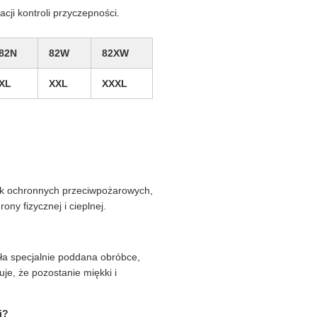
ji kontroli przyczepności.
82N
82W
82XW
XL
XXL
XXXL
ek ochronnych przeciwpożarowych,
ny fizycznej i cieplnej.
ała specjalnie poddana obróbce,
je, że pozostanie miękki i
i?