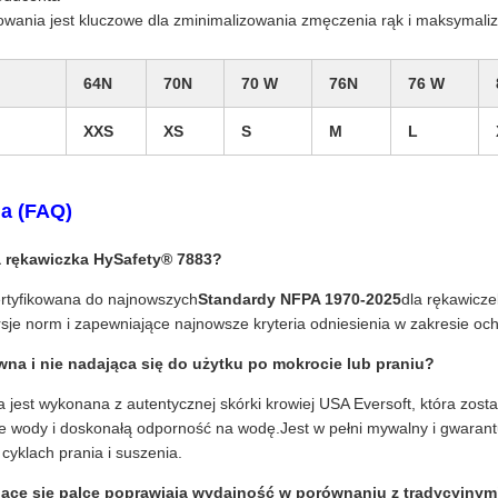
ania jest kluczowe dla zminimalizowania zmęczenia rąk i maksymalizac
64N
70N
70 W
76N
76 W
XXS
XS
S
M
L
a (FAQ)
da rękawiczka HySafety® 7883?
ertyfikowana do najnowszych
Standardy NFPA 1970-2025
dla rękawicz
je norm i zapewniające najnowsze kryteria odniesienia w zakresie ochro
ywna i nie nadająca się do użytku po mokrocie lub praniu?
 jest wykonana z autentycznej skórki krowiej USA Eversoft, która zost
e wody i doskonałą odporność na wodę.Jest w pełni mywalny i gwarantu
cyklach prania i suszenia.
jące się palce poprawiają wydajność w porównaniu z tradycyjnym