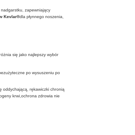
 nadgarstku, zapewniający
w Kevlar®
dla płynnego noszenia,
różnia się jako najlepszy wybór
 bezużyteczne po wysuszeniu po
ę oddychającą, rękawiczki chronią
togeny krwi,ochrona zdrowia nie