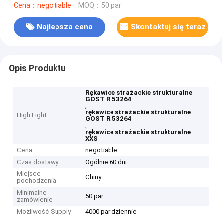
Cena：negotiable
MOQ：50 par
Najlepsza cena
Skontaktuj się teraz
Opis Produktu
Rękawice strażackie strukturalne
GOST R 53264
,
rękawice strażackie strukturalne
High Light
GOST R 53264
,
rękawice strażackie strukturalne
XXS
Cena
negotiable
Czas dostawy
Ogólnie 60 dni
Miejsce
Chiny
pochodzenia
Minimalne
50 par
zamówienie
Możliwość Supply
4000 par dziennie