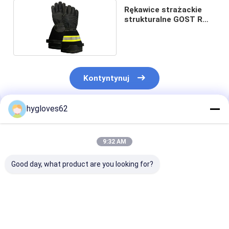
Rękawice strażackie
strukturalne GOST R
53264
Kontyntynuj
hygloves62
Polecane Produkty
9:32 AM
Good day, what product are you looking for?
Rękawiczki strażacy
Rękawice dla
Odporne na ci