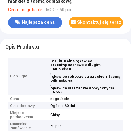
mankiet z taśmą odblaskową
Cena：negotiable
MOQ：50 par
Najlepsza cena
Skontaktuj się teraz
Opis Produktu
Strukturalne rękawice
przeciwpożarowe z długim
mankietem
,
High Light
rękawice robocze strażackie z taśmą
odblaskową
,
rękawice strażackie do wydobycia
EN659
Cena
negotiable
Czas dostawy
Ogólnie 60 dni
Miejsce
Chiny
pochodzenia
Minimalne
50 par
zamówienie