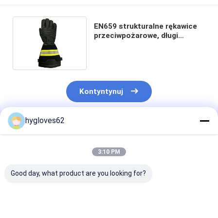
EN659 strukturalne rękawice
przeciwpożarowe, długi
mankiet z taśmą odblaskową
Kontyntynuj
hygloves62
Polecane Produkty
3:10 PM
Good day, what product are you looking for?