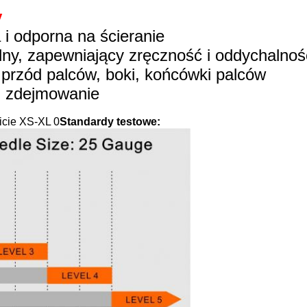
y
 i odporna na ścieranie
dny, zapewniający zręczność i oddychalnoś
 przód palców, boki, końcówki palców
 i zdejmowanie
Standardy testowe: