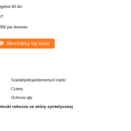
gólnie 60 dni
/T
000 par dziennie
Skontaktuj się teraz
Szpital/policjant/przemysł ciężki
Czarny
Ochrona igły
wiczki robocze ze skóry syntetycznej