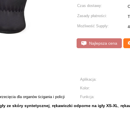
Czas dostawy:
O
Zasady płatności:
T
Możliwość Supply:
4
Najlepsza cena
Aplikacja:
Kolor:
rzecięcia dla organów ścigania i policji
Funkcja:
gły ze skóry syntetycznej
rękawiczki odporne na igły XS-XL
ręka
,
,