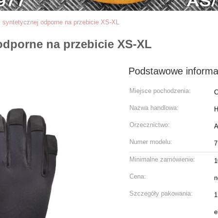
 syntetycznej odporne na przebicie XS-XL
odporne na przebicie XS-XL
Podstawowe informa
Miejsce pochodzenia:
C
Nazwa handlowa:
H
Orzecznictwo:
A
Numer modelu:
7
Minimalne zamówienie:
1
Cena:
n
Szczegóły pakowania:
1
e