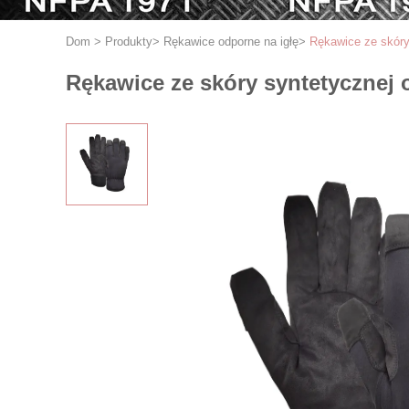
Dom
>
Produkty
>
Rękawice odporne na igłę
>
Rękawice ze skóry
Rękawice ze skóry syntetycznej 