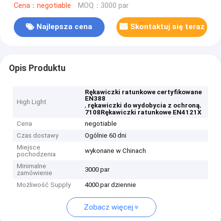
Cena：negotiable
MOQ：3000 par
Najlepsza cena
Skontaktuj się teraz
Opis Produktu
Rękawiczki ratunkowe certyfikowane
EN388
High Light
,
,
rękawiczki do wydobycia z ochroną
7108Rękawiczki ratunkowe EN4121X
Cena
negotiable
Czas dostawy
Ogólnie 60 dni
Miejsce
wykonane w Chinach
pochodzenia
Minimalne
3000 par
zamówienie
Możliwość Supply
4000 par dziennie
Zobacz więcej