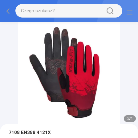
2
/
4
7108 EN388:4121X