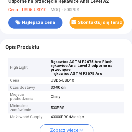
Odporne na przecięcie Rękawice Ansi Level A2
Cena：USD5-USD10
MOQ：500PRS
Najlepsza cena
Skontaktuj się teraz
Opis Produktu
,
Rękawice ASTM F2675 Arc Flash
rękawice Ansi Level 2 odporne na
High Light
przecięcie
,
rękawice ASTM F2675 Arc
Cena
USD5-USD10
Czas dostawy
30-90 dni
Miejsce
Chiny
pochodzenia
Minimalne
500PRS
zamówienie
Możliwość Supply
40000PRS/Miesiąc
Zobacz więcej