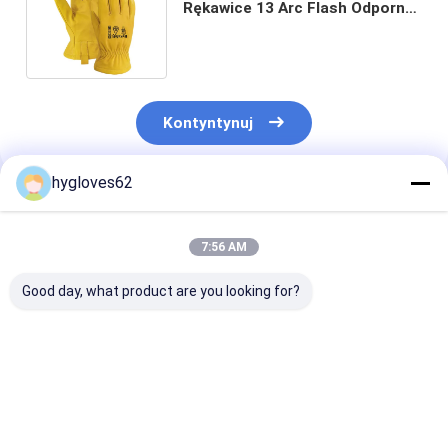
Rękawice 13 Arc Flash Odporne
na przecięcie Rękawice Ansi
Level A2
Kontyntynuj
hygloves62
Polecane Produkty
7:56 AM
Good day, what product are you looking for?
Rękawice z pełną
Rękawice Hysafety
wkładką Arc Flash
39 Cal/Cm2 Arc
Poziom 4 Odporne
Flash Poziom 4